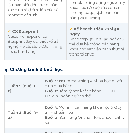
Template ứng dụng nguyên lý
từ nhận biết đến trung thành,
khoa học não bộ vào content,
xác định rõ điểm tiếp xúc và
landing page, kịch bản bán
moment of truth.
hàng và pitching.
✓
Kế hoạch triển khai 90
✓
CX Blueprint
ngày
Customer Experience
Roadmap 30–60–90 ngày cụ
Blueprint đầy đủ: thiết kế trải
thể đưa hệ thống bán hàng
nghiệm xuất sắc trước – trong
khoa học vào vận hành thực tế
– sau bán hàng.
trong tổ chức.
4. Chương trình 8 buổi học
Buổi 1:
Neuromarketing & Khoa học quyết
Tuần 1 (Buổi 1–
định mua hàng
2)
Buổi 2:
Tâm lý học khách hàng – DISC,
Cialdini, ngôn ngữ cơ thể
Buổi 3:
Mô hình bán hàng khoa học & Quy
Tuần 2 (Buổi 3–
trình chuẩn hóa
4)
Buổi 4:
Bán hàng Online – Khoa học hành vi
số