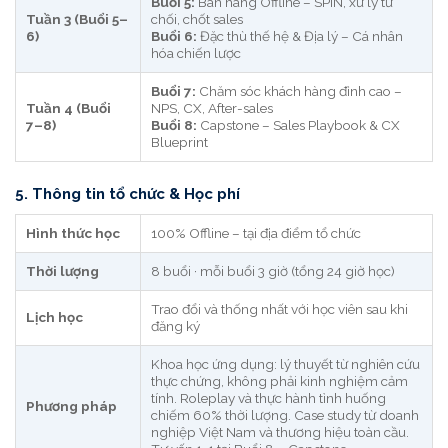
Buổi 5:
Bán hàng Offline – SPIN, xử lý từ
Tuần 3 (Buổi 5–
chối, chốt sales
6)
Buổi 6:
Đặc thù thế hệ & Địa lý – Cá nhân
hóa chiến lược
Buổi 7:
Chăm sóc khách hàng đỉnh cao –
Tuần 4 (Buổi
NPS, CX, After-sales
7–8)
Buổi 8:
Capstone – Sales Playbook & CX
Blueprint
5. Thông tin tổ chức & Học phí
Hình thức học
100% Offline – tại địa điểm tổ chức
Thời lượng
8 buổi · mỗi buổi 3 giờ (tổng 24 giờ học)
Trao đổi và thống nhất với học viên sau khi
Lịch học
đăng ký
Khoa học ứng dụng: lý thuyết từ nghiên cứu
thực chứng, không phải kinh nghiệm cảm
tính. Roleplay và thực hành tình huống
Phương pháp
chiếm 60% thời lượng. Case study từ doanh
nghiệp Việt Nam và thương hiệu toàn cầu.