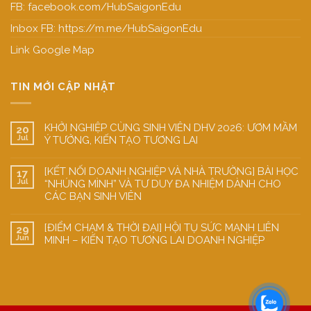
FB:
facebook.com/HubSaigonEdu
Inbox FB:
https://m.me/HubSaigonEdu
Link Google Map
TIN MỚI CẬP NHẬT
KHỞI NGHIỆP CÙNG SINH VIÊN DHV 2026: ƯƠM MẦM
20
Jul
Ý TƯỞNG, KIẾN TẠO TƯƠNG LAI
[KẾT NỐI DOANH NGHIỆP VÀ NHÀ TRƯỜNG] BÀI HỌC
17
Jul
“NHÚNG MÌNH” VÀ TƯ DUY ĐA NHIỆM DÀNH CHO
CÁC BẠN SINH VIÊN
[ĐIỂM CHẠM & THỜI ĐẠI] HỘI TỤ SỨC MẠNH LIÊN
29
Jun
MINH – KIẾN TẠO TƯƠNG LAI DOANH NGHIỆP