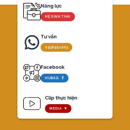
Năng lực
HỆ SINH THÁI
Tư vấn
0938991003
Facebook
HUBSG
Clip thực hiện
MEDIA