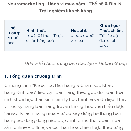
Neuromarketing · Hành vi mua sắm · Thế hệ & Địa lý ·
Trải nghiệm khách hàng
Khoa học +
Thời
Hình thức:
Học phí:
Thực chiến:
lượng:
100% Offline – Thực
9.000.000đ
Từ não bộ
8 Buổi
chiến từng buổi
/ khóa
đến chốt
học
sales
Đơn vị tổ chức: Trung tâm Đào tạo – HubSG Group
1. Tổng quan chương trình
Chương trình “Khoa học Bán hàng & Chăm sóc Khách
hàng Đỉnh cao” tiếp cận bán hàng theo góc độ hoàn toàn
mới: khoa học thần kinh, tâm lý học hành vi và dữ liệu. Thay
vì học kỹ năng bán hàng truyền thống, học viên hiểu được
‘tại sao’ khách hàng mua – từ đó xây dựng hệ thống bán
hàng tác động đúng não bộ, chinh phục thói quen mua
sắm online – offline, và cá nhân hóa chiến lược theo từng