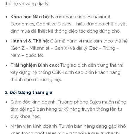
thế hệ và vùng địa lý.
Khoa học Não bộ:
Neuromarketing, Behavioral
Economics, Cognitive Biases – hiểu đúng cơ chế quyết
định mua để thiết kế thông điệp tác động đúng chỗ.
Hành vi & Thế hệ:
Giải mã hành vi mua sắm theo thế hệ
(Gen Z – Millennial – Gen X) và địa lý (Bắc – Trung –
Nam – quốc tế).
Trải nghiệm Đỉnh cao:
Từ giao dịch đến trung thành:
xây dựng hệ thống CSKH đỉnh cao biến khách hàng
thành đại sứ thương hiệu.
2. Đối tượng tham gia
Giám đốc kinh doanh, Trưởng phòng Sales muốn nâng
tầm đội ngũ bán hàng từ kỹ năng truyền thống lên tư
duy khoa học.
Nhân viên kinh doanh, Tư vấn bán hàng đang gặp khó
khăn trong chốt sales, xử lý từ chối và duy trì khách