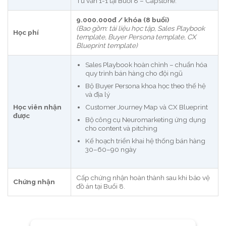
Tư vấn 1-1 tại Buổi 8 – Capstone.
9.000.000đ / khóa (8 buổi)
(Bao gồm: tài liệu học tập, Sales Playbook
Học phí
template, Buyer Persona template, CX
Blueprint template)
Sales Playbook hoàn chỉnh – chuẩn hóa
quy trình bán hàng cho đội ngũ
Bộ Buyer Persona khoa học theo thế hệ
và địa lý
Học viên nhận
Customer Journey Map và CX Blueprint
được
Bộ công cụ Neuromarketing ứng dụng
cho content và pitching
Kế hoạch triển khai hệ thống bán hàng
30–60–90 ngày
Cấp chứng nhận hoàn thành sau khi bảo vệ
Chứng nhận
đồ án tại Buổi 8.