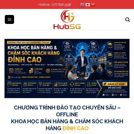
Skip
Hotline: 077 818 3538
to
content
CHƯƠNG TRÌNH ĐÀO TẠO CHUYÊN SÂU –
OFFLINE
KHOA HỌC BÁN HÀNG & CHĂM SÓC KHÁCH
HÀNG
ĐỈNH CAO