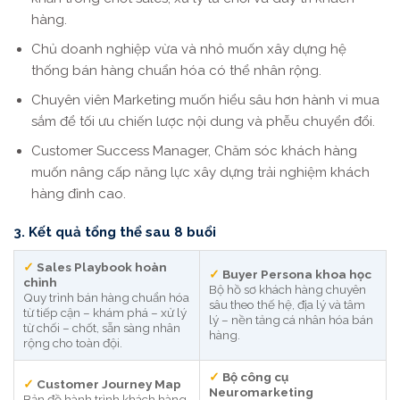
hàng.
Chủ doanh nghiệp vừa và nhỏ muốn xây dựng hệ
thống bán hàng chuẩn hóa có thể nhân rộng.
Chuyên viên Marketing muốn hiểu sâu hơn hành vi mua
sắm để tối ưu chiến lược nội dung và phễu chuyển đổi.
Customer Success Manager, Chăm sóc khách hàng
muốn nâng cấp năng lực xây dựng trải nghiệm khách
hàng đỉnh cao.
3. Kết quả tổng thể sau 8 buổi
✓
Sales Playbook hoàn
✓
Buyer Persona khoa học
chỉnh
Bộ hồ sơ khách hàng chuyên
Quy trình bán hàng chuẩn hóa
sâu theo thế hệ, địa lý và tâm
từ tiếp cận – khám phá – xử lý
lý – nền tảng cá nhân hóa bán
từ chối – chốt, sẵn sàng nhân
hàng.
rộng cho toàn đội.
✓
Bộ công cụ
✓
Customer Journey Map
Neuromarketing
Bản đồ hành trình khách hàng