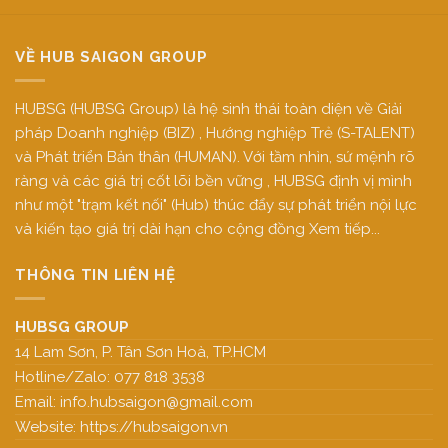
VỀ HUB SAIGON GROUP
HUBSG (HUBSG Group) là hệ sinh thái toàn diện về Giải
pháp Doanh nghiệp (BIZ) , Hướng nghiệp Trẻ (S-TALENT)
và Phát triển Bản thân (HUMAN). Với tầm nhìn, sứ mệnh rõ
ràng và các giá trị cốt lõi bền vững , HUBSG định vị mình
như một "trạm kết nối" (Hub) thúc đẩy sự phát triển nội lực
và kiến tạo giá trị dài hạn cho cộng đồng
Xem tiếp...
THÔNG TIN LIÊN HỆ
HUBSG GROUP
14 Lam Sơn, P. Tân Sơn Hoà, TP.HCM
Hotline/Zalo: 077 818 3538
Email:
info.hubsaigon@gmail.com
Website:
https://hubsaigon.vn