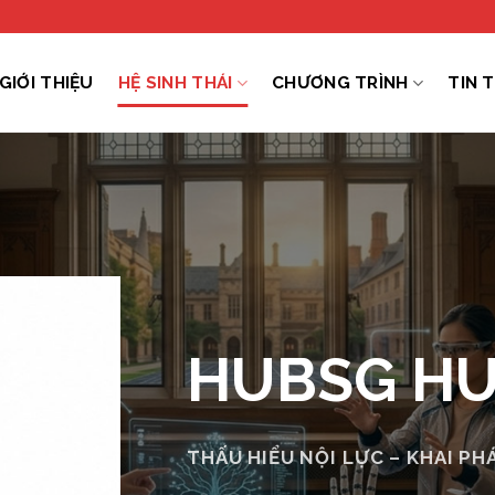
GIỚI THIỆU
HỆ SINH THÁI
CHƯƠNG TRÌNH
TIN 
HUBSG H
THẤU HIỂU NỘI LỰC – KHAI P