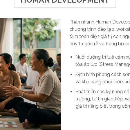
Phân nhánh Human Developmen
chương trình đào tạo, work
tầm toàn diện giá trị con ng
duy từ gốc rễ và trang bị cá
Nuôi dưỡng trí tuệ cảm xú
tỏa áp lực (Stress Manag
Định hình phong cách sống
và khả năng phục hồi sau
Phát triển các kỹ năng cốt
trường, tự tin giao tiếp,
giá trị riêng biệt trong c